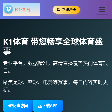
立即注册
K1体育
带您畅享全球体育盛
事
专业平台，数据精准，
高清直播
覆盖热门体育项
目。
聚焦足球、篮球、电竞等赛事，
每日内容实时更
新
。
极速访问
下载APP