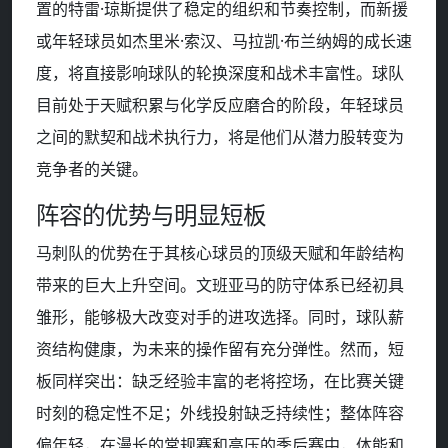
置的特雷·琼斯提供了稳定的组织和节奏控制，而新援
或年轻球员如杰里米·索汉、马拉凯·布兰纳姆的成长速
度，将直接影响球队的轮换深度和战术丰富性。球队
目前处于天赋积累与化学反应磨合的阶段，年轻球员
之间的默契和战术执行力，将是他们从潜力股转变为
竞争者的关键。
阵容的优势与明显短板
马刺队的优势在于其核心球员的顶级天赋和年龄结构
带来的巨大上升空间。文班亚马的防守体系已经初具
雏形，能够极大改变对手的进攻选择。同时，球队薪
资结构健康，为未来的操作留有充分弹性。然而，短
板同样突出：缺乏经验丰富的老将控场，在比赛关键
时刻的稳定性不足；外线投射缺乏持续性；整体阵容
偏年轻，在漫长的常规赛和高压的季后赛中，体能和