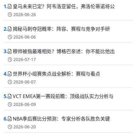
1.
皇马未来已定？阿韦洛亚留任，弗洛伦蒂诺将公
2026-06-26
2.
揭秘马刺夺冠概率：阵容、赛程与竞争对手研
2026-06-06
3.
穆帅被指最难相处？博格巴亲述：你不能比他出
2026-07-17
4.
世界杯小组赛焦点战全解析：赛程与看点
2026-06-07
5.
VCT EMEA第一赛段前瞻：顶级战队实力分析与
2026-06-09
6.
NBA季后赛比分预测：专家分析各队胜负关键
2026-06-20