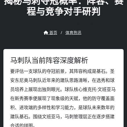
揭秘马刺夺冠概率：阵容、赛
程与竞争对手研判
2026-06-06 07:43
30 次阅读
首页
/
体育热讯
马刺队当前阵容深度解析
要评估一支球队的夺冠前景，其阵容构成是基石。圣
安东尼奥马刺队近年来的建队思路清晰，在选秀和球
员培养上展现出独到眼光。球队核心维克托·文班亚马
在新秀赛季便展现了现象级的天赋，他的防守覆盖面
积、进攻端的多样性和学习能力，是球队未来数年的
建队基石。围绕文班亚马，马刺管理层正在逐步搭建
合适的拼图。