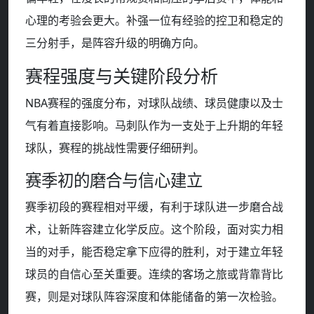
心理的考验会更大。补强一位有经验的控卫和稳定的
三分射手，是阵容升级的明确方向。
赛程强度与关键阶段分析
NBA赛程的强度分布，对球队战绩、球员健康以及士
气有着直接影响。马刺队作为一支处于上升期的年轻
球队，赛程的挑战性需要仔细研判。
赛季初的磨合与信心建立
赛季初段的赛程相对平缓，有利于球队进一步磨合战
术，让新阵容建立化学反应。这个阶段，面对实力相
当的对手，能否稳定拿下应得的胜利，对于建立年轻
球员的自信心至关重要。连续的客场之旅或背靠背比
赛，则是对球队阵容深度和体能储备的第一次检验。